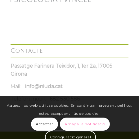
Contacte
Passatge Farinera Teixidor, 1, 1er 2a, 17005
Girona
Mail:
info@niuda.cat
Telèfon mòbil:
682 530 586
Aquest lloc web utilitza cookies. En continuar navegant pel lloc,
esteu acceptant l’ús de cookies.
Acceptar
Amaga la notificació
Configuració general